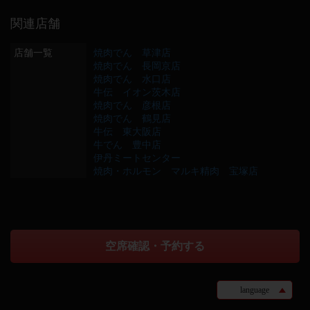
関連店舗
店舗一覧
焼肉でん 草津店
焼肉でん 長岡京店
焼肉でん 水口店
牛伝 イオン茨木店
焼肉でん 彦根店
焼肉でん 鶴見店
牛伝 東大阪店
牛でん 豊中店
伊丹ミートセンター
焼肉・ホルモン マルキ精肉 宝塚店
空席確認・予約する
language