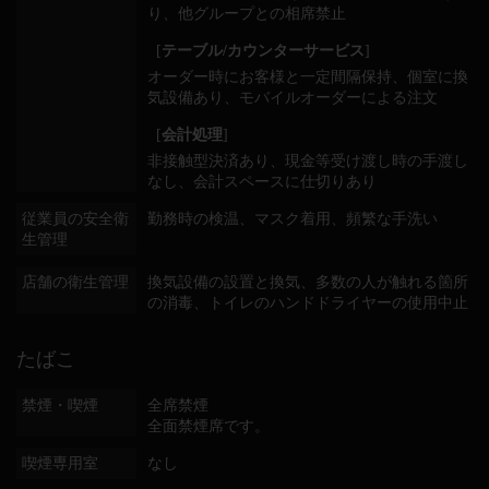
り
他グループとの相席禁止
[
テーブル/カウンターサービス
]
オーダー時にお客様と一定間隔保持
個室に換
気設備あり
モバイルオーダーによる注文
[
会計処理
]
非接触型決済あり
現金等受け渡し時の手渡し
なし
会計スペースに仕切りあり
従業員の安全衛
勤務時の検温
マスク着用
頻繁な手洗い
生管理
店舗の衛生管理
換気設備の設置と換気
多数の人が触れる箇所
の消毒
トイレのハンドドライヤーの使用中止
たばこ
禁煙・喫煙
全席禁煙
全面禁煙席です。
喫煙専用室
なし