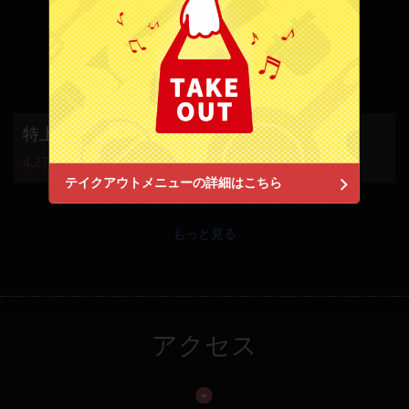
https://akr7642757035.owst.jp/
ランチ
お店情報をコピー
特上近江牛五種盛ランチ 180g
4,279円
(税込)
閉じる
テイクアウトメニューの詳細はこちら
もっと見る
アクセス