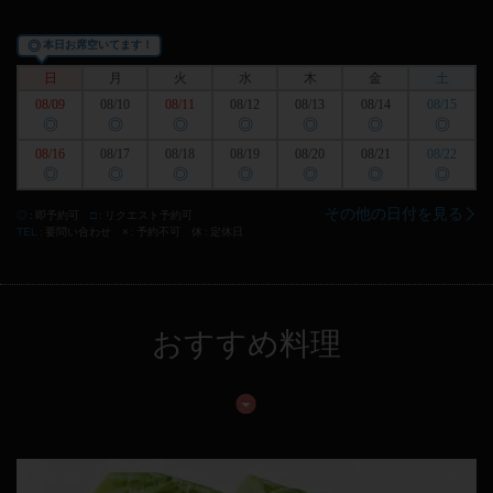
◎
本日お席空いてます！
日
月
火
水
木
金
土
08/09
08/10
08/11
08/12
08/13
08/14
08/15
◎
◎
◎
◎
◎
◎
◎
08/16
08/17
08/18
08/19
08/20
08/21
08/22
◎
◎
◎
◎
◎
◎
◎
その他の日付を見る
◎
即予約可
□
リクエスト予約可
TEL
要問い合わせ
×
予約不可
休
定休日
おすすめ料理