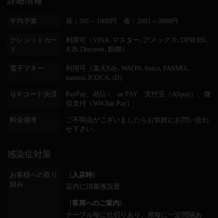
詳細情報
平均予算
昼：501～1000円 夜：2001～3000円
クレジットカー
利用可（VISA､マスター､アメックス､DINERS､
ド
JCB､Discover､銀聯）
電子マネー
利用可（楽天Edy､WAON､Suica､PASMO､
nanaco､ICOCA､iD）
ＱＲコード決済
PayPay、d払い、au PAY、支付宝（Alipay）、微
信支付（WeChat Pay）
料金備考
ご不明点がございましたらお気軽にお問い合わ
せ下さい。
感染症対策
お客様への取り
[
入店時
]
組み
店内に消毒液設置
[
客席へのご案内
]
テーブル毎に仕切りあり
席毎に一定間隔あ