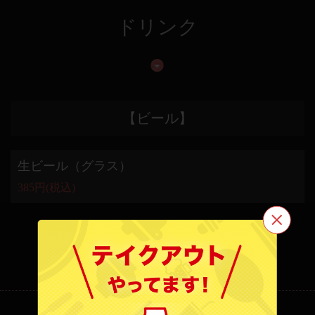
ドリンク
【ビール】
生ビール（グラス）
385円
(税込)
もっと見る
この店舗情報をシェアする
牛でん 近江大津京店
滋賀県大津市二本松１番１号