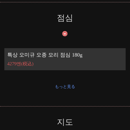
점심
この店舗情報をシェアする
특상 오미규 오종 모리 점심 180g
牛でん 近江大津京店
4279엔
(税込)
滋賀県大津市二本松１番１号
https://akr7642757035.owst.jp/
もっと見る
お店情報をコピー
지도
閉じる