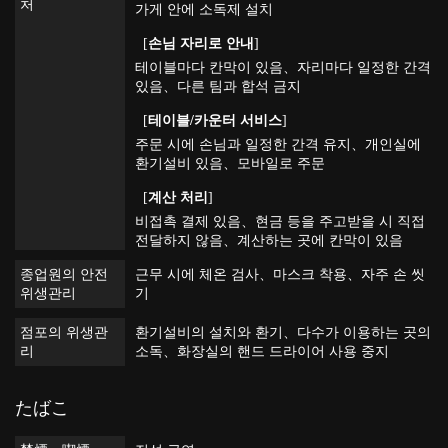
처
가게 안에 소독제 설치
[
손님 자리로 안내
]
테이블마다 칸막이 있음
자리마다 일정한 간격
있음
다른 팀과 합석 금지
[
테이블/카운터 서비스
]
주문 시에 손님과 일정한 간격 유지
개인실에
환기설비 있음
모바일로 주문
[
계산 처리
]
비접촉 결제 있음
현금 등을 주고받을 시 직접
전달하지 않음
계산하는 곳에 칸막이 있음
종업원의 안전
근무 시에 체온 검사
마스크 착용
자주 손 씻
위생관리
기
점포의 위생관
환기설비의 설치와 환기
다수가 이용하는 곳의
리
소독
화장실의 핸드 드라이어 사용 중지
たばこ