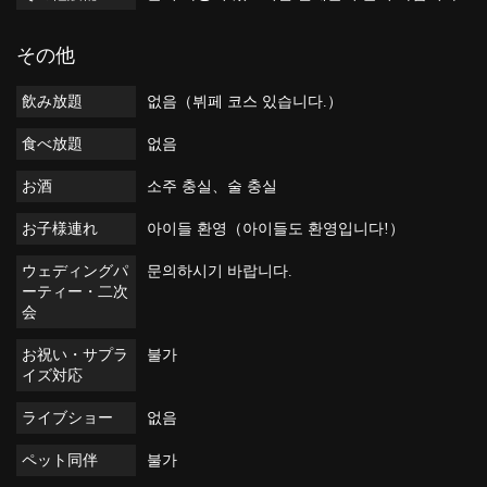
その他
飲み放題
없음（뷔페 코스 있습니다.）
食べ放題
없음
お酒
소주 충실、술 충실
お子様連れ
아이들 환영（아이들도 환영입니다!）
ウェディングパ
문의하시기 바랍니다.
ーティー・二次
会
お祝い・サプラ
불가
イズ対応
ライブショー
없음
ペット同伴
불가