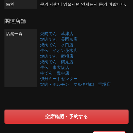
備考
문의 사항이 있으시면 언제든지 문의 바랍니다.
関連店舗
店舗一覧
焼肉でん 草津店
焼肉でん 長岡京店
焼肉でん 水口店
牛伝 イオン茨木店
焼肉でん 彦根店
焼肉でん 鶴見店
牛伝 東大阪店
牛でん 豊中店
伊丹ミートセンター
焼肉・ホルモン マルキ精肉 宝塚店
空席確認・予約する