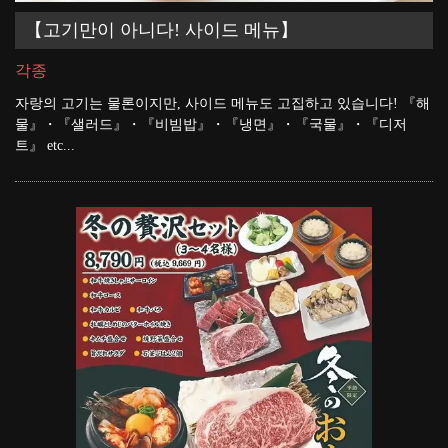
【고기만이 아니다! 사이드 메뉴】
각종
자랑의 고기는 물론이지만, 사이드 메뉴도 고집하고 있습니다! 『해
물』・『샐러드』・『비빔밥』・『냉면』・『국물』・『디저
트』 etc...