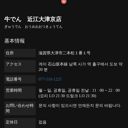
牛でん 近江大津京店
ぎゅうでん おうみおおつきょうてん
基本情報
住所
滋賀県大津市二本松１番１号
アクセス
게이 石山坂本線 남쪽 시가 역 출구에서 도보 약
20 분
電話番号
077-510-1225
営業時間
월 ~ 일, 공휴일, 공휴일 전날 : 11 : 00 ~ 22 : 00
(요리 LO 21:30 드링크 LO 21:30)
お問い合わせ時
문의 사항이 있으시면 언제든지 문의 바랍니다.
間
定休日
없음