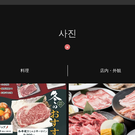
사진
料理
店内・外観