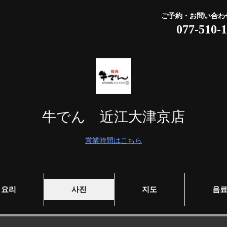
ご予約・お問い合わ
077-510-
牛でん 近江大津京店
営業時間はこちら
요리
사진
지도
음