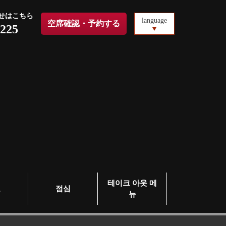
せはこちら
language
空席確認・予約する
1225
테이크 아웃 메
료
점심
뉴